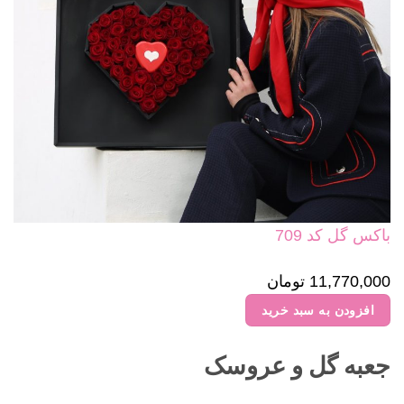
باکس گل کد 709
11,770,000
تومان
افزودن به سبد خرید
جعبه گل و عروسک