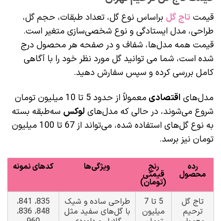
قیمت
تاج گل
براساس نوع گل، تعداد طبقات، حجم گل،
طراحی، مدل ایستادگی و نوع شخصی‌سازی متغیر است.
قیمت‌ همه مدل‌ها، شفاف و در صفحه هر محصول درج
شده‌ است، شما می توانید گل مورد نظر خود را با آگاهی
کامل بررسی کرده و سپس سفارش دهید.
مدل‌های
اقتصادی
معمولاً از حدود 5 تا 10 میلیون تومان
شروع می‌شوند، در حالی که مدل‌های
لوکس
سه‌طبقه بسته
به نوع گل‌های استفاده شده، می‌تواند از 67 تا 100 میلیون
تومان نیز برسد.
رده
رنج
ویژگی‌ها
کدهای نمونه
محصول
قیمتی
(تومان)
تاج گل
5 تا 7
طراحی ساده و شیک
835، 841،
ترحیم
میلیون
با گل‌های سفید مثل
848، 836،