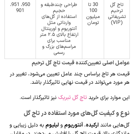
تاج گل
30 تا
طراحی چندطبقه و
950، 951،
ترحیم
100
حجیم
901
تشریفاتی
میلیون
استفاده از گل‌های
(VIP)
تومان
وارداتی مثل
آنتوریوم و اورینتال
ارتفاع بالای ۲.۵ متر
مناسب برای
مراسم‌های بزرگ و
رسمی
عوامل اصلی تعیین‌کننده قیمت تاج گل ترحیم
قیمت هر تاج براساس چند عامل تعیین می‌شود، تغییر در
هر مورد می‌تواند در قیمت نهایی تاثیرگذار باشد.
این موارد برای خرید
تاج گل تبریک
نیز تاثیرگذار است.
نوع و کیفیت گل‌های مورد استفاده در تاج گل
گل‌هایی مانند
ارکیده
،
آنتوریوم
و
لیلیوم
به دلیل زیبایی و
ماندگاری بالا، قیمت تاج گل را افزایش می‌دهند. در مقابل،