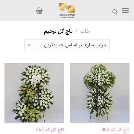
Ski
t
conten
خانه
/
تاج گل ترحیم
تاج گل کد 905
تاج گل کد 857