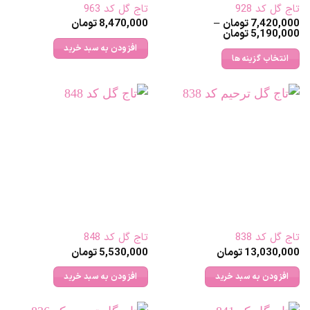
تاج گل کد 928
تاج گل کد 963
است
7,420,000
تومان
–
8,470,000
تومان
در
Price
5,190,000
تومان
range:
صفحه
افزودن به سبد خرید
5,190,000 تومان
انتخاب گزینه ها
محصول
through
7,420,000 تومان
این
انتخاب
محصول
شوند
دارای
انواع
مختلفی
می
باشد.
گزینه
ها
ممکن
تاج گل کد 838
تاج گل کد 848
است
13,030,000
تومان
5,530,000
تومان
در
صفحه
افزودن به سبد خرید
افزودن به سبد خرید
محصول
انتخاب