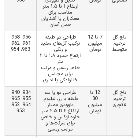
معمولی
تومان
گلایل و داوودی
960
ارتفاع ۱ تا ۱.۵ متر
مناسب برای
همکاران یا آشنایان
حمل آسان
تاج گل
7 تا 12
طراحی دو طبقه
956، 958،
ترحیم
میلیون
ترکیب گل‌های سفید
961، 962،
متوسط
تومان
و رنگی
963، 954
ارتفاع حدود ۱.۸ تا ۲
متر
ظاهر رسمی و مرتب
برای مجالس
خانوادگی یا اداری
تاج گل
12 تا
طراحی دو یا سه
934، 940،
ترحیم
30
طبقه با رز، لیلیوم،
955، 965،
لاکچری
میلیون
داوودی ممتاز
964، 952،
تومان
ارتفاع ۲ تا ۲.۵ متر
953
جلوه لوکس و خاص
برای شرکت‌ها و
مراسم رسمی