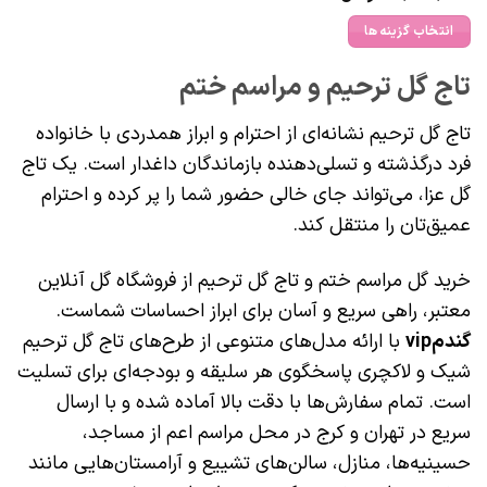
range:
صفحه
صفحه
10,370,000 تومان
انتخاب گزینه ها
محصول
محصول
through
17,570,000 تومان
این
انتخاب
انتخاب
تاج گل ترحیم و مراسم ختم
محصول
شوند
شوند
دارای
تاج گل ترحیم نشانه‌ای از احترام و ابراز همدردی با خانواده
انواع
فرد درگذشته و تسلی‌دهنده بازماندگان داغدار است. یک تاج
مختلفی
می
گل عزا، می‌تواند جای خالی حضور شما را پر کرده و احترام
باشد.
عمیق‌تان را منتقل کند.
گزینه
ها
خرید گل مراسم ختم و تاج گل ترحیم از فروشگاه گل آنلاین
ممکن
معتبر، راهی سریع و آسان برای ابراز احساسات شماست.
است
گندمvip
با ارائه مدل‌های متنوعی از طرح‌های تاج گل ترحیم
در
شیک و لاکچری پاسخگوی هر سلیقه و بودجه‌ای برای تسلیت
صفحه
محصول
است. تمام سفارش‌ها با دقت بالا آماده شده و با ارسال
انتخاب
سریع در تهران و کرج در محل مراسم اعم از مساجد،
شوند
حسینیه‌ها، منازل، سالن‌های تشییع و آرامستان‌هایی مانند