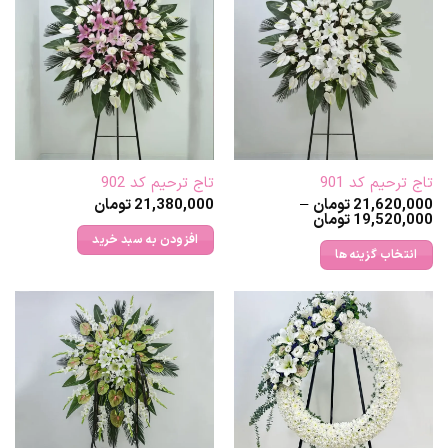
تاج ترحیم کد 901
تاج ترحیم کد 902
21,620,000
تومان
–
21,380,000
تومان
Price
19,520,000
تومان
range:
افزودن به سبد خرید
19,520,000 تومان
انتخاب گزینه ها
through
21,620,000 تومان
این
محصول
دارای
انواع
مختلفی
می
باشد.