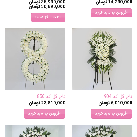
14,230,000
تومان
35,930,000
تومان
–
Price
30,890,000
تومان
range:
افزودن به سبد خرید
30,890,000
انتخاب گزینه ها
through
35,930,000 تومان
این
محصول
دارای
انواع
مختلفی
می
باشد.
گزینه
ها
ممکن
تاج گل کد 904
تاج گل کد 856
است
6,010,000
تومان
23,810,000
تومان
در
صفحه
افزودن به سبد خرید
افزودن به سبد خرید
محصول
انتخاب
شوند