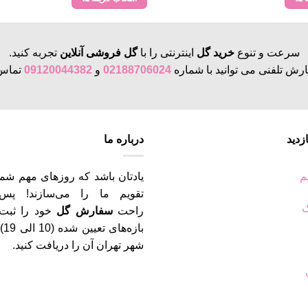
through
26,000,000 تومان
این
محصول
دارای
سرعت و تنوع
خرید گل
اینترنتی را با
گل فروشی آنلاین
تجربه کنید.
انواع
رش تلفنی می توانید با شماره
02188706024
و
09120044382
تماس 
مختلفی
می
باشد.
گزینه
زدید
درباره ما
ها
ممکن
است
م
یادتان باشد که روزهای مهم شما
در
تقویم ما را می‌سازند! پس
صفحه
ک
راحت
سفارش گل
خود را ثبت 
محصول
باز
انتخاب
شهر تهران آن را دریافت کنید.
شوند