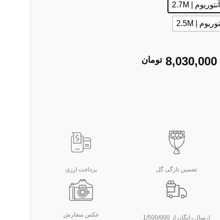
Price
8,030,000
تومان
range:
8,030,000 تومان
through
11,670,000 تومان
تضمین تازگی گل
پرداخت ارزی
عکس سفارش
ارسال رایگان از 1/500/000