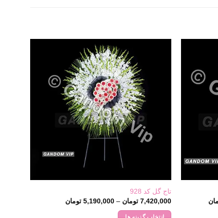
تاج گل کد 928
Price
Price
ان
7,420,000
تومان
–
5,190,000
تومان
range:
range:
20,340,000 تومان
5,190,000 تومان
انتخاب گزینه ها