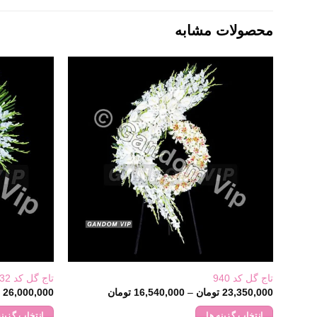
محصولات مشابه
تاج گل کد 940
تاج گل کد 932
Price
23,350,000
تومان
–
16,540,000
تومان
26,000,000
ت
range:
16,540,000 تومان
انتخاب گزینه ها
انتخاب گزینه