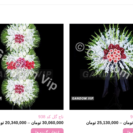
تاج گل کد 938
Price
ومان
–
25,130,000
تومان
30,060,000
تومان
–
20,340,000
توم
range:
25,130,000 تومان
 ها
انتخاب گزینه ها