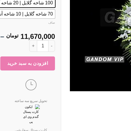
100 شاخه گلایل | 20 شاخه آنتوریوم | 2.7M
70 شاخه گلایل | 10 شاخه آنتوریوم | 2.5M
صاف
–
11,670,000
تومان
تاج گل کد 934 عدد
افزودن به سبد خرید
تحویل سریع سه ساعته
کارت پستال سفارشی