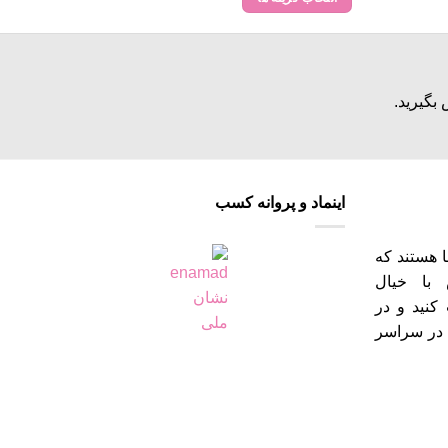
through
through
30,060,000 تومان
7,420,000 تومان
این
محصول
دارای
انواع
بگیرید.
مختلفی
می
باشد.
گزینه
اینماد و پروانه کسب
ها
ممکن
است
 هستند که
در
 با خیال
صفحه
کنید و در
محصول
ه‌های تعیین شده (10 الی 19) در سراسر
انتخاب
شوند