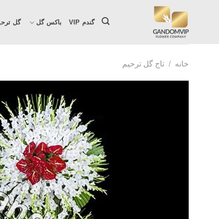
Ski
t
گندم VIP
باکس گل
گل ترحی
conten
خانه
/
تاج گل ترحیم