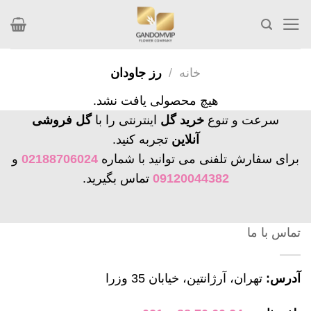
Skip
to
content
خانه
/
رز جاودان
هیچ محصولی یافت نشد.
سرعت و تنوع
خرید گل
اینترنتی را با
گل فروشی
آنلاین
تجربه کنید.
برای سفارش تلفنی می توانید با شماره
02188706024
و
09120044382
تماس بگیرید.
تماس با ما
آدرس:
تهران، آرژانتین، خیابان 35 وزرا