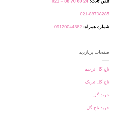
تلفن ثابت:
24 60 70 88 – 021
021-88708285
شماره همراه:
09120044382
صفحات پربازدید
تاج گل ترحیم
تاج گل تبریک
خرید گل
خرید تاج گل