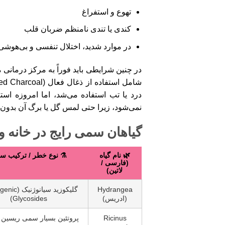
تهوع و استفراغ
کندی یا تندی نامنظم ضربان قلب
در موارد شدید، اختلال تنفسی و بی‌هوشی
در چنین شرایطی باید فوراً به مرکز درمانی
درد یا تب استفاده می‌شد، اما امروزه اس
نمی‌شود، زیرا حتی لمس گل یا برگ آن بدون
گیاهان سمی رایج در خانه و
🌿 نام گیاه
⚗️ نوع خطر / ترکیب س
(فارسی /
لاتین)
Hydrangea
گلیکوزید سیانو
(ادریس)
Glycosides)
Ricinus
پروتئین بسیار سمی ریسین (Ricin