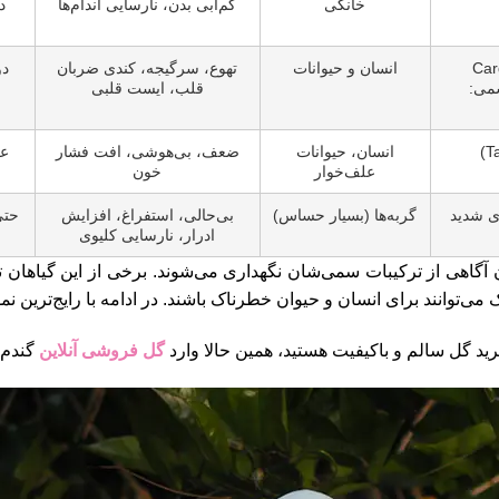
خانگی
کم‌آبی بدن، نارسایی اندام‌ها
د
لبی (Cardiac
انسان و حیوانات
تهوع، سرگیجه، کندی ضربان
دو
ب سمی:
قلب، ایست قلبی
انسان، حیوانات
ضعف، بی‌هوشی، افت فشار
عل
علف‌خوار
خون
وی شدید
گربه‌ها (بسیار حساس)
بی‌حالی، استفراغ، افزایش
حتی
ادرار، نارسایی کلیوی
دون آگاهی از ترکیبات سمی‌شان نگهداری می‌شوند. برخی از این گیاهان 
ی‌توانند برای انسان و حیوان خطرناک باشند. در ادامه با رایج‌ترین نمو
رید گل سالم و باکیفیت هستید، همین حالا وارد
گل فروشی آنلاین
گندم VIP شوید.