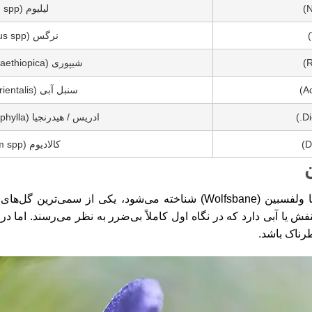
لیلیوم (Lilium spp.)
نرگس (Narcissus spp.)
شیپوری (Zantedeschia aethiopica)
سنبل آبی (Hyacinthus orientalis)
ادریس / هیدرنجیا (Hydrangea macrophylla)
کالادیوم (Caladium spp.)
آکونیتوم که با نام‌های کلاه راهب، آکونیت یا ولفسبین (Wolfsbane) شناخته می
نفش یا آبی دارد که در نگاه اول کاملاً بی‌ضرر به نظر می‌رسند. اما 
رناک باشد.