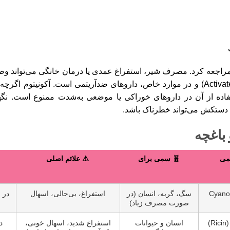
 مراجعه کرد. مصرف شیر، استفراغ عمدی یا درمان خانگی می‌تواند وض
شامل استفاده از ذغال فعال (Activated Charcoal) و در موارد خاص، داروهای ضدآریتمی
تفاده از آن در داروهای خوراکی یا موضعی به‌شدت ممنوع است. نگهد
 دستکش می‌تواند خطرناک باشد.
 باغچه
می
🧬 سمی برای
⚠️ علائم اصلی
ژنیک (Cyanogenic
سگ، گربه، انسان (در
استفراغ، بی‌حالی، اسهال
در 
صورت مصرف زیاد)
)
انسان و حیوانات
استفراغ شدید، اسهال خونی،
د