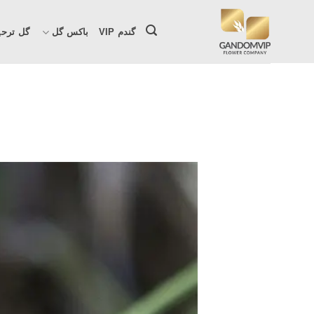
Ski
t
گندم VIP
باکس گل
گل ترحی
conten