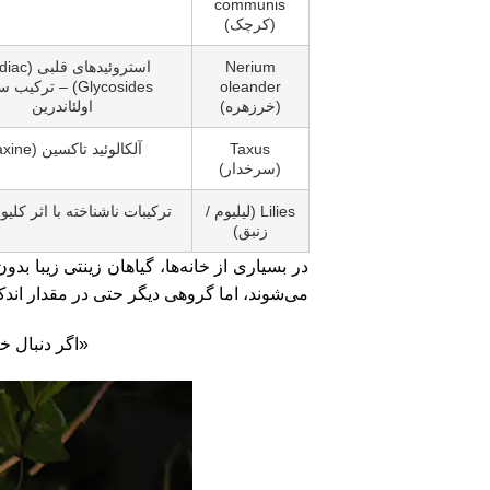
communis
(کرچک)
Nerium
استروئیدهای ق
oleander
Glycosides) – ترکی
(خرزهره)
اولئاندرین
Taxus
آلکالوئید تاکسین (Taxine)
(سرخدار)
Lilies (لیلیوم /
ترکیبات ناشناخته با اثر کلی
زنبق)
در بسیاری از خانه‌ها، گیاهان زینتی زیبا ب
می‌شوند، اما گروهی دیگر حتی در مقدار اندک م
«اگر دنبال خ