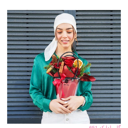
گل یلدا کد 651