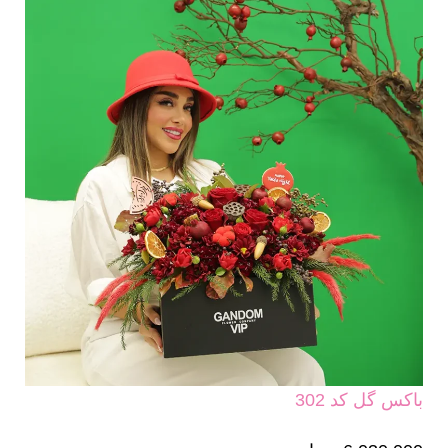
باکس گل کد 302