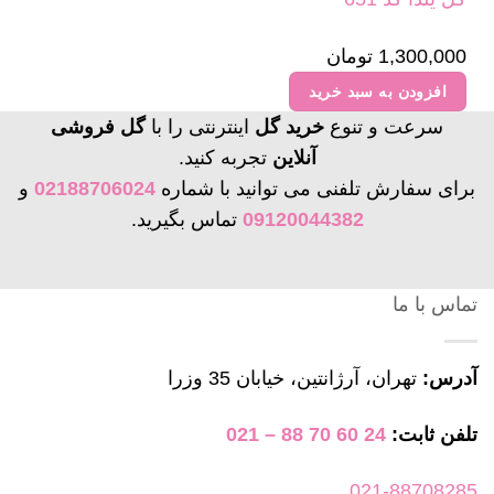
1,300,000
تومان
افزودن به سبد خرید
سرعت و تنوع
خرید گل
اینترنتی را با
گل فروشی
آنلاین
تجربه کنید.
برای سفارش تلفنی می توانید با شماره
02188706024
و
09120044382
تماس بگیرید.
تماس با ما
آدرس:
تهران، آرژانتین، خیابان 35 وزرا
تلفن ثابت:
24 60 70 88 – 021
021-88708285