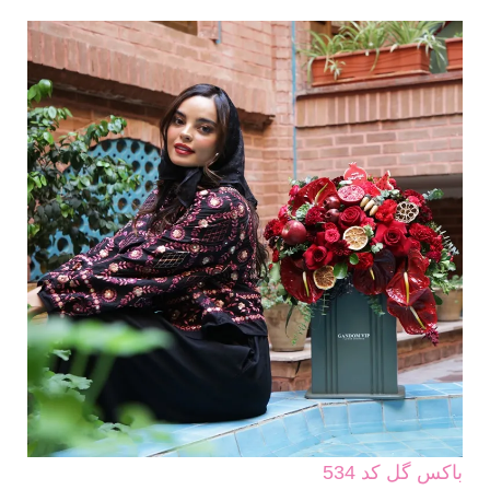
باکس گل کد 534