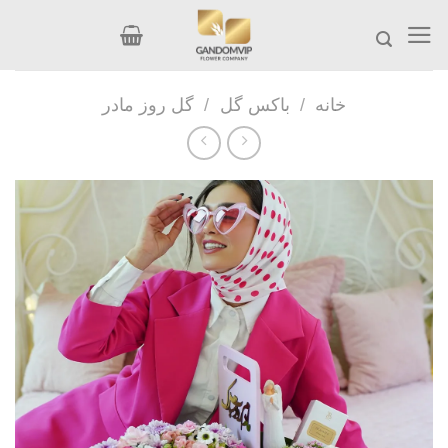
Ski
t
conten
خانه
/
باکس گل
/
گل روز مادر