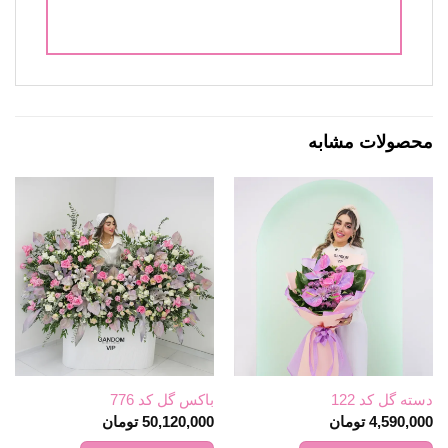
محصولات مشابه
دسته گل کد 122
باکس گل کد 776
4,590,000
تومان
50,120,000
تومان