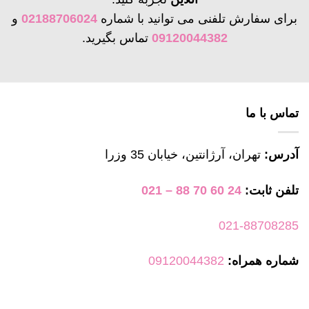
مختلفی
مختلفی
برای سفارش تلفنی می توانید با شماره
02188706024
و
می
می
09120044382
تماس بگیرید.
باشد.
باشد.
گزینه
گزینه
ها
ها
ممکن
ممکن
است
است
تماس با ما
در
در
صفحه
صفحه
آدرس:
تهران، آرژانتین، خیابان 35 وزرا
محصول
محصول
انتخاب
انتخاب
تلفن ثابت:
24 60 70 88 – 021
شوند
شوند
021-88708285
شماره همراه:
09120044382