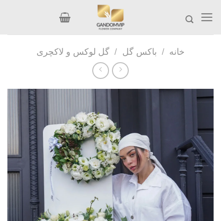
Ski
t
conten
خانه
/
باکس گل
/
گل لوکس و لاکچری