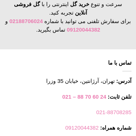
دارای
سرعت و تنوع
خرید گل
اینترنتی را با
گل فروشی
انواع
آنلاین
تجربه کنید.
مختلفی
برای سفارش تلفنی می توانید با شماره
02188706024
و
می
09120044382
تماس بگیرید.
باشد.
گزینه
ها
ممکن
است
تماس با ما
در
صفحه
آدرس:
تهران، آرژانتین، خیابان 35 وزرا
محصول
انتخاب
تلفن ثابت:
24 60 70 88 – 021
شوند
021-88708285
شماره همراه:
09120044382