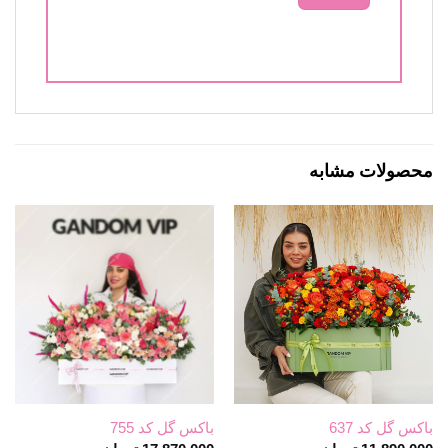
محصولات مشابه
باکس گل کد 637
باکس گل کد 755