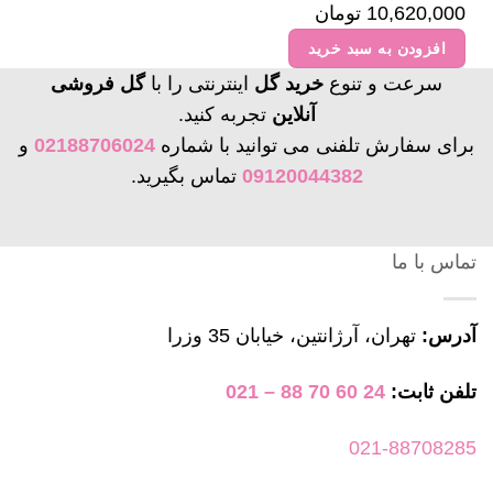
10,620,000
تومان
افزودن به سبد خرید
سرعت و تنوع
خرید گل
اینترنتی را با
گل فروشی
آنلاین
تجربه کنید.
برای سفارش تلفنی می توانید با شماره
02188706024
و
09120044382
تماس بگیرید.
تماس با ما
آدرس:
تهران، آرژانتین، خیابان 35 وزرا
تلفن ثابت:
24 60 70 88 – 021
021-88708285