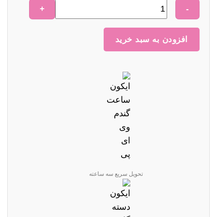
باکس
گل
کد
افزودن به سبد خرید
751
عدد
تحویل سریع سه ساعته