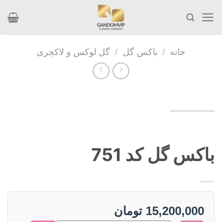
Skip
to
content
خانه
/
باکس گل
/
گل لوکس و لاکچری
باکس گل کد 751
15,200,000
تومان