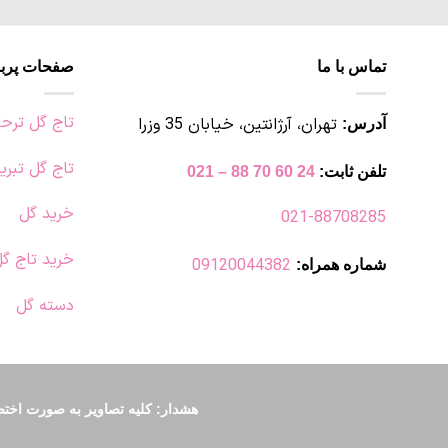
می
باشد.
گزینه
تماس با ما
صفحات پربا
ها
ممکن
است
تاج گل ترح
تهران، آرژانتین، خیابان 35 وزرا
آدرس:
در
صفحه
تاج گل تبری
تلفن ثابت:
24 60 70 88 – 021
محصول
انتخاب
خرید گل
021-88708285
شوند
خرید تاج گ
09120044382
شماره همراه:
دسته گل
هشدار: کلیه تصاویر به صورت ا