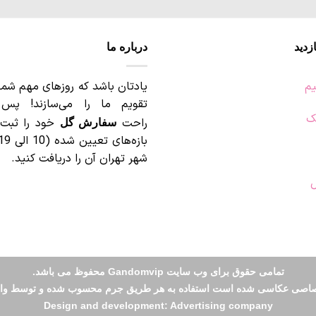
می
باشد.
گزینه
زدید
درباره ما
ها
ممکن
است
یم
یادتان باشد که روزهای مهم شما
در
تقویم ما را می‌سازند! پس
صفحه
ک
راحت
خود را ثبت 
سفارش گل
محصول
انتخاب
شهر تهران آن را دریافت کنید.
شوند
ل
تمامی حقوق برای وب سایت Gandomvip محفوظ می باشد.
ختصاصی عکاسی شده است استفاده به هر طریق جرم محسوب شده و توسط واح
Design and development: Advertising company