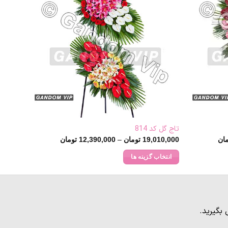
تاج گل کد 814
Price
Price
–
ان
19,010,000
تومان
12,390,000
تومان
range:
range:
11,990,000 تومان
12,390,000 تومان
انتخاب گزینه ها
through
through
16,790,000 تومان
19,010,000 تومان
این
محصول
دارای
انواع
بگیرید.
مختلفی