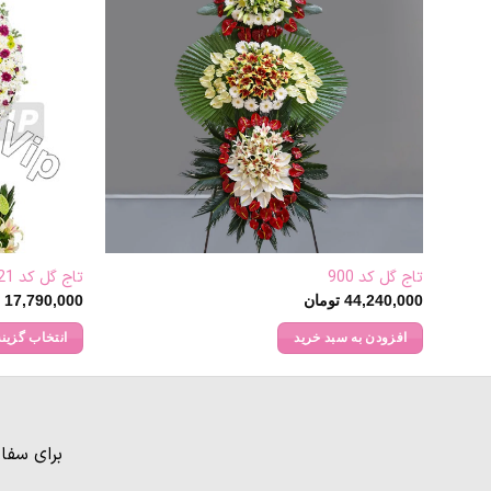
تاج گل کد 900
تاج گل کد 821
44,240,000
تومان
17,790,000
ت
افزودن به سبد خرید
انتخاب گزینه
این
محصول
دارای
انواع
برای سفا
مختلفی