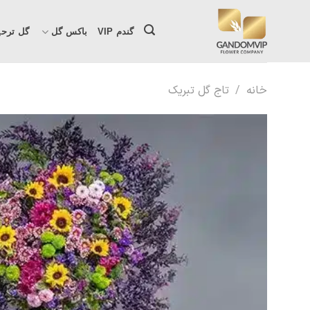
Ski
t
گندم VIP
باکس گل
گل ترحی
conten
خانه
/
تاج گل تبریک