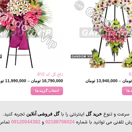
تاج گل کد 810
Price
–
–
ومان
13,940,000
تومان
16,790,000
تومان
11,990,000
توم
range:
13,940,000 تومان
 ها
انتخاب گزینه ها
through
17,790,000 تومان
این
محصول
دارای
سرعت و تنوع
اینترنتی را با
تجربه کنید.
خرید گل
گل فروشی آنلاین
انواع
رش تلفنی می توانید با شماره
و
تماس 
09120044382
02188706024
مختلفی