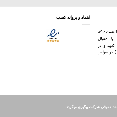
می
باشد.
گزینه
اینماد و پروانه کسب
ها
ممکن
است
 هستند که
در
 با خیال
صفحه
کنید و در
محصول
بازه‌های تعیین شده (10 الی 19) در سراسر
انتخاب
شوند
د حقوقی شرکت پیگیری میگردد.