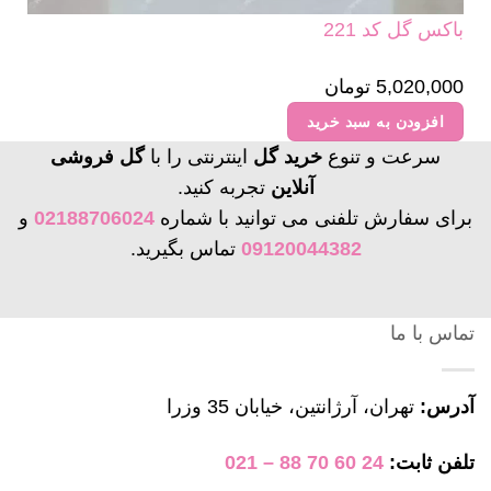
باکس گل کد 221
5,020,000
تومان
افزودن به سبد خرید
سرعت و تنوع
خرید گل
اینترنتی را با
گل فروشی
آنلاین
تجربه کنید.
برای سفارش تلفنی می توانید با شماره
02188706024
و
09120044382
تماس بگیرید.
تماس با ما
آدرس:
تهران، آرژانتین، خیابان 35 وزرا
تلفن ثابت:
24 60 70 88 – 021