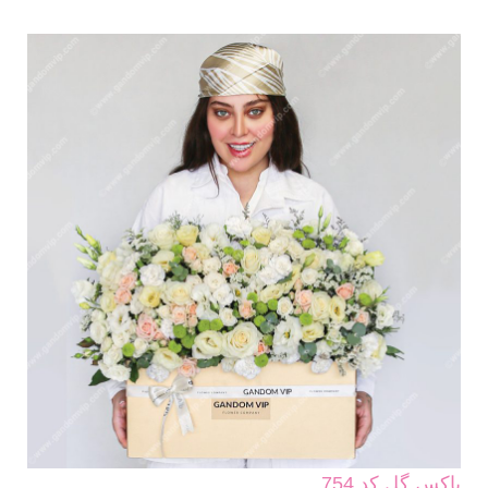
باکس گل کد 754