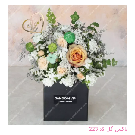
باکس گل کد 223