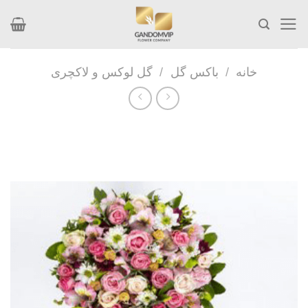
Skip
to
content
خانه
/
باکس گل
/
گل لوکس و لاکچری