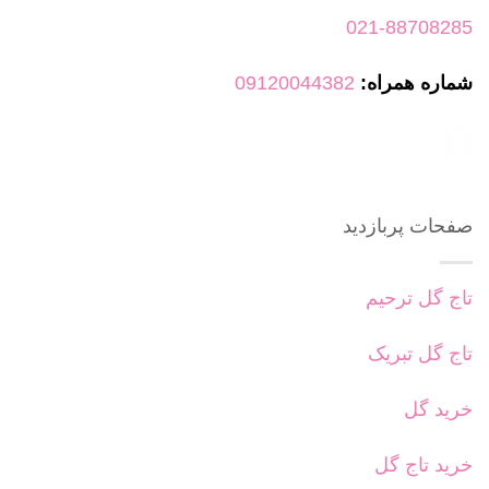
021-88708285
شماره همراه:
09120044382
صفحات پربازدید
تاج گل ترحیم
تاج گل تبریک
خرید گل
خرید تاج گل