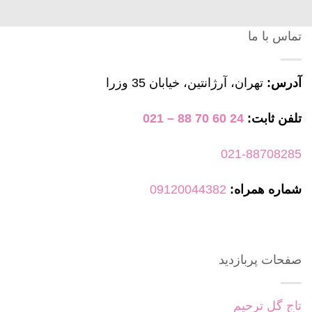
تماس با ما
آدرس:
تهران، آرژانتین، خیابان 35 وزرا
تلفن ثابت:
24 60 70 88 – 021
021-88708285
شماره همراه:
09120044382
صفحات پربازدید
تاج گل ترحیم