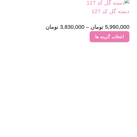
دسته گل کد 127
5,990,000
تومان
–
3,830,000
تومان
Price
range:
انتخاب گزینه ها
3,830,000 تومان
این
through
محصول
5,990,000 تومان
دارای
انواع
مختلفی
می
باشد.
گزینه
ها
ممکن
است