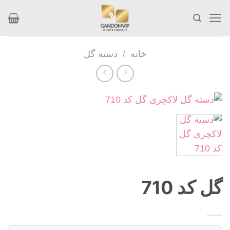
Skip
to
content
خانه
/
دسته گل
گل کد 710