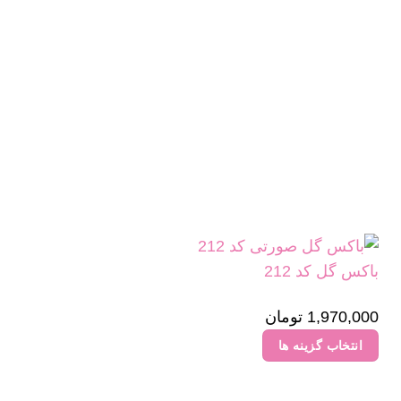
باکس گل کد 212
1,970,000
تومان
انتخاب گزینه ها
این
محصول