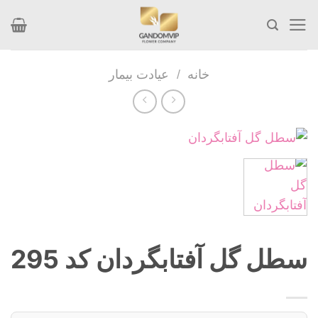
Skip
to
content
خانه
/
عیادت بیمار
سطل گل آفتابگردان کد 295