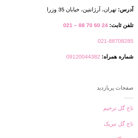
آدرس:
تهران، آرژانتین، خیابان 35 وزرا
تلفن ثابت:
24 60 70 88 – 021
021-88708285
شماره همراه:
09120044382
صفحات پربازدید
تاج گل ترحیم
تاج گل تبریک