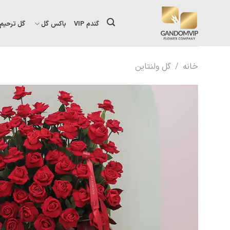
Ski
t
گندم VIP
باکس گل
گل ترحیم
conten
خانه
/
گل ولنتاین