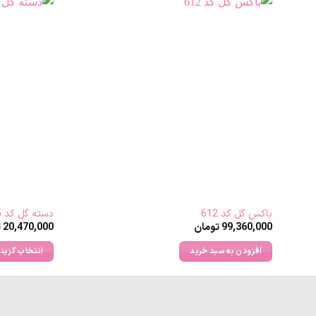
باکس گل کد 612
دسته گل کد 105
99,360,000
تومان
20,470,000
ت
افزودن به سبد خرید
انتخاب گزینه
این
محصول
دارای