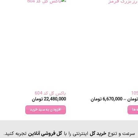
باکس گل کد 604
Price
ومان
–
6,670,000
تومان
22,480,000
تومان
range:
6,670,000 تومان
 ها
افزودن به سبد خرید
through
20,470,000 تومان
سرعت و تنوع
خرید گل
اینترنتی را با
گل فروشی آنلاین
تجربه کنید.