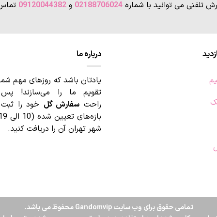
رش تلفنی می توانید با شماره
02188706024
و
09120044382
تماس 
زدید
درباره ما
یم
یادتان باشد که روزهای مهم شما
تقویم ما را می‌سازند! پس
ک
راحت
سفارش گل
خود را ثبت ک
شهر تهران آن را دریافت کنید.
ل
تمامی حقوق برای وب سایت Gandomvip محفوظ می باشد.