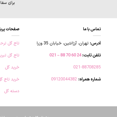
انواع
برای سفا
مختلفی
می
باشد.
گزینه
تماس با ما
صفحات پربا
ها
ممکن
است
آدرس:
تهران، آرژانتین، خیابان 35 وزرا
تاج گل ترح
در
صفحه
تلفن ثابت:
24 60 70 88 – 021
تاج گل تبری
محصول
انتخاب
021-88708285
خرید گل
شوند
شماره همراه:
09120044382
خرید تاج گ
دسته گل