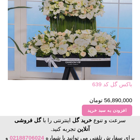
باکس گل کد 639
56,890,000
تومان
افزودن به سبد خرید
سرعت و تنوع
خرید گل
اینترنتی را با
گل فروشی
آنلاین
تجربه کنید.
برای سفارش تلفنی می توانید با شماره
02188706024
و