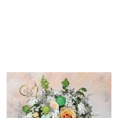
مختلفی
می
باشد.
گزینه
ها
ممکن
است
در
صفحه
محصول
انتخاب
شوند