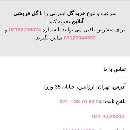
محصول
دارای
سرعت و تنوع
خرید گل
اینترنتی را با
گل فروشی
انواع
آنلاین
تجربه کنید.
مختلفی
برای سفارش تلفنی می توانید با شماره
02188706024
و
می
09120044382
تماس بگیرید.
باشد.
گزینه
ها
ممکن
است
تماس با ما
در
صفحه
آدرس:
تهران، آرژانتین، خیابان 35 وزرا
محصول
انتخاب
تلفن ثابت:
24 60 70 88 – 021
شوند
021-88708285