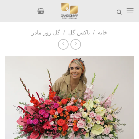
Ski
t
conten
خانه
/
باکس گل
/
گل روز مادر