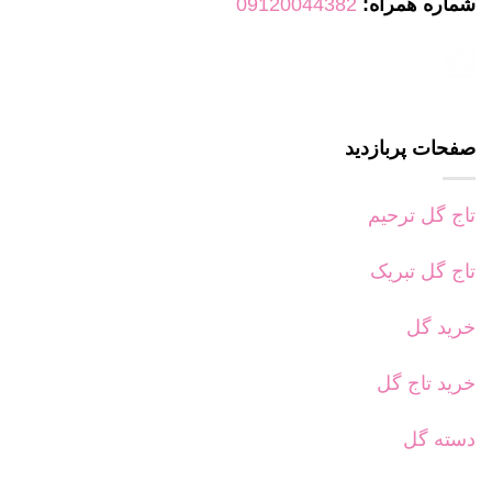
شماره همراه:
09120044382
صفحات پربازدید
تاج گل ترحیم
تاج گل تبریک
خرید گل
خرید تاج گل
دسته گل