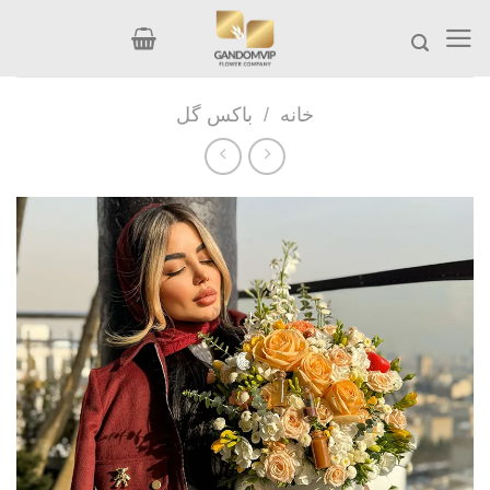
Ski
t
conten
خانه
/
باکس گل