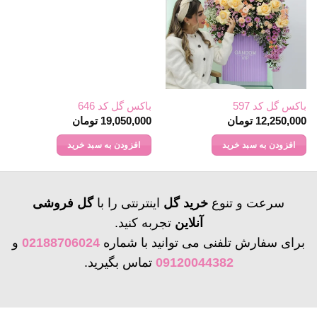
باکس گل کد 597
باکس گل کد 646
12,250,000
تومان
19,050,000
تومان
افزودن به سبد خرید
افزودن به سبد خرید
سرعت و تنوع
خرید گل
اینترنتی را با
گل فروشی
آنلاین
تجربه کنید.
برای سفارش تلفنی می توانید با شماره
02188706024
و
09120044382
تماس بگیرید.