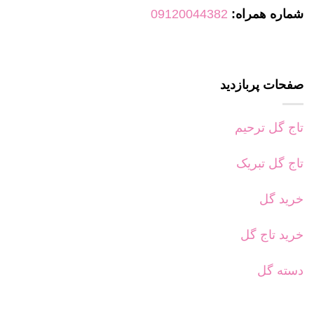
شماره همراه:
09120044382
صفحات پربازدید
تاج گل ترحیم
تاج گل تبریک
خرید گل
خرید تاج گل
دسته گل