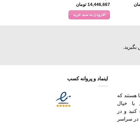
Price
ان
14,446,667
تومان
range:
10,890,000 تومان
افزودن به سبد خرید
through
17,380,000 تومان
بگیرید.
اینماد و پروانه کسب
 هستند که
 با خیال
کنید و در
ه‌های تعیین شده (10 الی 19) در سراسر