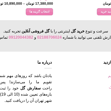
ومان
17,380,000
تومان
–
10,890,000
توم
بد خرید
انتخاب گزینه ها
این
محصول
دارای
سرعت و تنوع
خرید گل
اینترنتی را با
گل فروشی آنلاین
تجربه کنید.
انواع
رش تلفنی می توانید با شماره
02188706024
و
09120044382
تماس 
مختلفی
می
باشد.
گزینه
زدید
درباره ما
ها
ممکن
است
م
یادتان باشد که روزهای مهم شما
در
تقویم ما را می‌سازند! پس
صفحه
ک
راحت
سفارش گل
خود را ثبت 
محصول
باز
انتخاب
شهر تهران آن را دریافت کنید.
شوند