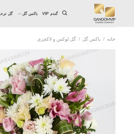
Ski
t
گندم VIP
باکس گل
گل ترحی
conten
خانه
/
باکس گل
/
گل لوکس و لاکچری