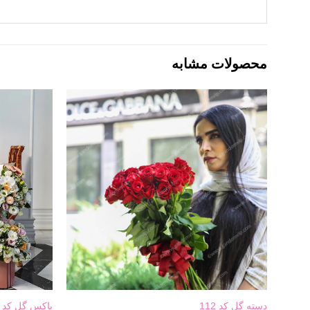
محصولات مشابه
دسته گل کد 112
باکس گل کد 646