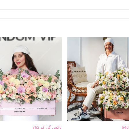
باکس گل کد 762