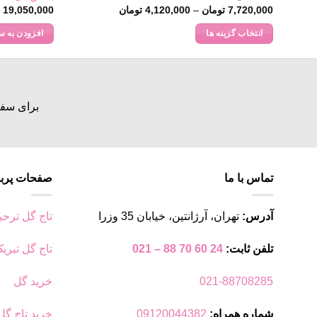
Price
7,720,000
تومان
–
4,120,000
تومان
19,050,000
ت
range:
4,120,000 تومان
انتخاب گزینه ها
افزودن به س
through
7,720,000 تومان
این
محصول
دارای
انواع
برای سفا
مختلفی
می
باشد.
گزینه
تماس با ما
صفحات پربا
ها
ممکن
است
آدرس:
تهران، آرژانتین، خیابان 35 وزرا
تاج گل ترحی
در
صفحه
تلفن ثابت:
24 60 70 88 – 021
تاج گل تبری
محصول
انتخاب
021-88708285
خرید گل
شوند
شماره همراه:
09120044382
خرید تاج گل