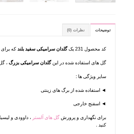
توضیحات
نظرات (0)
کد محصول 231 یک
گلدان سرامیکی سفید بلند
که برای ان
گل های استفاده شده در این
گلدان سرامیکی بزرگ
، گل داوودی : 3 دست
سایر ویژگی ها :
◄ استفاده شده از برگ های زینتی
◄ اسفنج خارجی
برای نگهداری و پرورش
گل های آلستر
، داوودی و لیسیا
کنید .