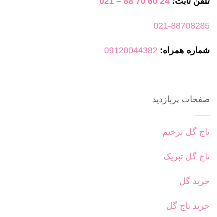
تلفن ثابت:
24 60 70 88 – 021
است
در
021-88708285
صفحه
محصول
شماره همراه:
09120044382
انتخاب
شوند
صفحات پربازدید
تاج گل ترحیم
تاج گل تبریک
خرید گل
خرید تاج گل