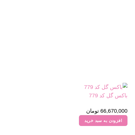
باکس گل کد 779
66,670,000
تومان
افزودن به سبد خرید