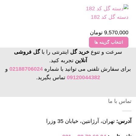
دسته گل کد 182
9,570,000
تومان
انتخاب گزینه ها
این
سرعت و تنوع
خرید گل
اینترنتی را با
گل فروشی
محصول
آنلاین
تجربه کنید.
دارای
برای سفارش تلفنی می توانید با شماره
02188706024
و
انواع
09120044382
تماس بگیرید.
مختلفی
می
تماس با ما
باشد.
گزینه
ها
آدرس:
تهران، آرژانتین، خیابان 35 وزرا
ممکن