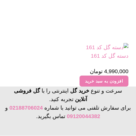
ممکن
است
در
صفحه
محصول
انتخاب
شوند
دسته گل کد 161
4,990,000
تومان
افزودن به سبد خرید
سرعت و تنوع
خرید گل
اینترنتی را با
گل فروشی
آنلاین
تجربه کنید.
برای سفارش تلفنی می توانید با شماره
02188706024
و
09120044382
تماس بگیرید.