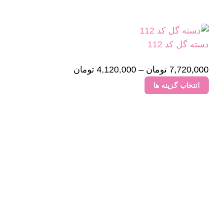
دسته گل کد 112
7,720,000
تومان
–
4,120,000
تومان
Price
range:
انتخاب گزینه ها
4,120,000 تومان
این
through
محصول
7,720,000 تومان
دارای
انواع
مختلفی
می
باشد.
گزینه
ها