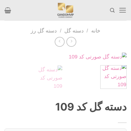
Skip
to
content
خانه
/
دسته گل
/
دسته گل رز
دسته گل کد 109