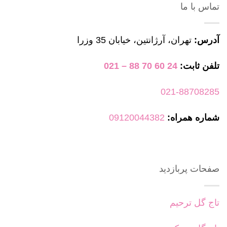
تماس با ما
آدرس:
تهران، آرژانتین، خیابان 35 وزرا
تلفن ثابت:
24 60 70 88 – 021
021-88708285
شماره همراه:
09120044382
صفحات پربازدید
تاج گل ترحیم