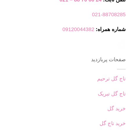
021-88708285
شماره همراه:
09120044382
صفحات پربازدید
تاج گل ترحیم
تاج گل تبریک
خرید گل
خرید تاج گل