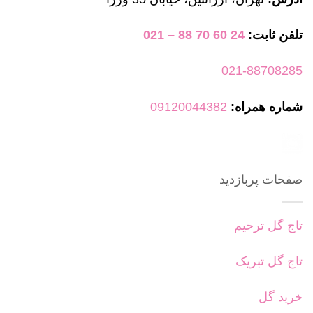
تلفن ثابت:
24 60 70 88 – 021
021-88708285
شماره همراه:
09120044382
صفحات پربازدید
تاج گل ترحیم
تاج گل تبریک
خرید گل