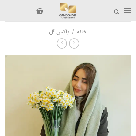
Ski
t
conten
خانه
/
باکس گل