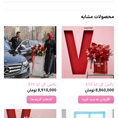
محصولات مشابه
باکس گل کد 615
باکس گل کد 219
8,860,000
تومان
8,910,000
تومان
افزودن به سبد خرید
انتخاب گزینه ها
این
محصول