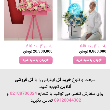
دارای
انواع
مختلفی
می
باشد.
گزینه
ها
ممکن
باکس گل کد 648
باکس گل کد 610
است
8,860,000
تومان
20,300,000
تومان
در
صفحه
افزودن به سبد خرید
افزودن به سبد خرید
محصول
انتخاب
شوند
سرعت و تنوع
خرید گل
اینترنتی را با
گل فروشی
آنلاین
تجربه کنید.
برای سفارش تلفنی می توانید با شماره
02188706024
و
09120044382
تماس بگیرید.