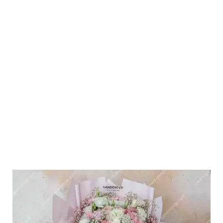
7,720,000 تومان
دارای
انواع
مختلفی
می
باشد.
گزینه
ها
ممکن
است
در
صفحه
محصول
انتخاب
شوند