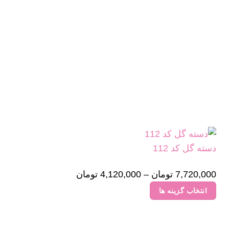
دسته گل کد 112
7,720,000
تومان
–
4,120,000
تومان
Price
range:
انتخاب گزینه ها
4,120,000 تومان
این
through
محصول