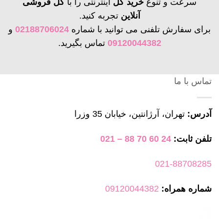
سرعت و تنوع
خرید گل
اینترنتی را با
گل فروشی
آنلاین
تجربه کنید.
برای سفارش تلفنی می توانید با شماره
02188706024
و
09120044382
تماس بگیرید.
تماس با ما
آدرس:
تهران، آرژانتین، خیابان 35 وزرا
تلفن ثابت:
24 60 70 88 – 021
021-88708285
شماره همراه:
09120044382