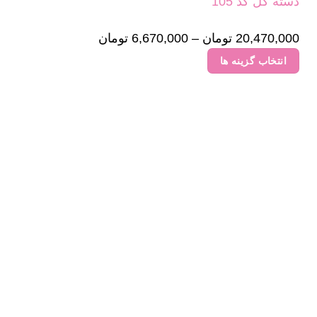
دسته گل کد 105
20,470,000
تومان
–
6,670,000
تومان
Price
range:
انتخاب گزینه ها
6,670,000 تومان
این
through
محصول
20,470,000 تومان
دارای
انواع
مختلفی
می
باشد.
گزینه
ها
ممکن
است
در