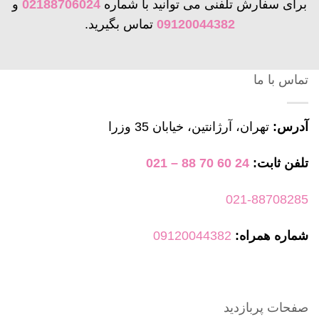
دارای
برای سفارش تلفنی می توانید با شماره
02188706024
و
انواع
09120044382
تماس بگیرید.
مختلفی
می
تماس با ما
باشد.
گزینه
ها
آدرس:
تهران، آرژانتین، خیابان 35 وزرا
ممکن
تلفن ثابت:
24 60 70 88 – 021
است
در
021-88708285
صفحه
محصول
شماره همراه:
09120044382
انتخاب
شوند
صفحات پربازدید