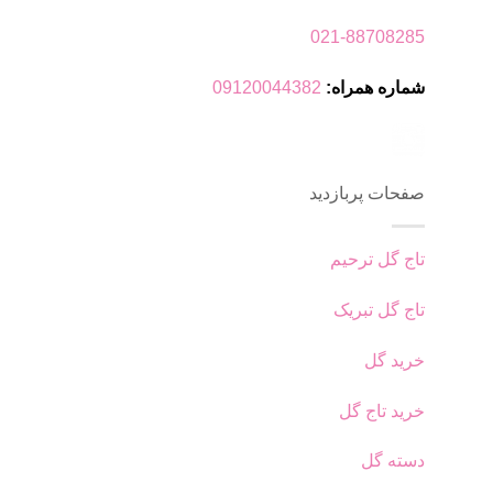
021-88708285
شماره همراه:
09120044382
صفحات پربازدید
تاج گل ترحیم
تاج گل تبریک
خرید گل
خرید تاج گل
دسته گل