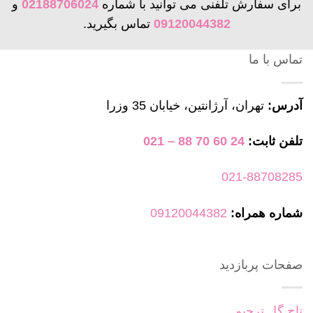
برای سفارش تلفنی می توانید با شماره
02188706024
و
09120044382
تماس بگیرید.
تماس با ما
آدرس:
تهران، آرژانتین، خیابان 35 وزرا
تلفن ثابت:
24 60 70 88 – 021
021-88708285
شماره همراه:
09120044382
صفحات پربازدید
تاج گل ترحیم