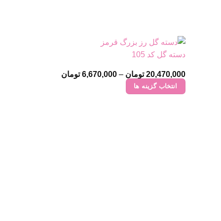
دسته گل کد 105
20,470,000
تومان
–
6,670,000
تومان
Price
range:
انتخاب گزینه ها
6,670,000 تومان
through
این
20,470,000 تومان
محصول
دارای
انواع
مختلفی
می
باشد.
گزینه
ها
ممکن