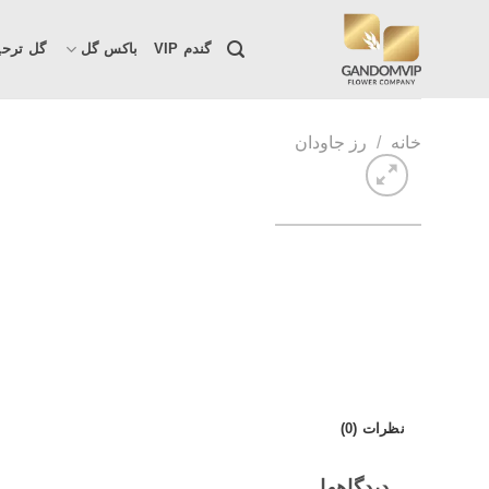
Skip
to
گندم VIP
باکس گل
گل ترحی
content
خانه
/
رز جاودان
نظرات (0)
دیدگاهها