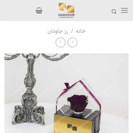
Ski
t
conten
خانه
/
رز جاودان