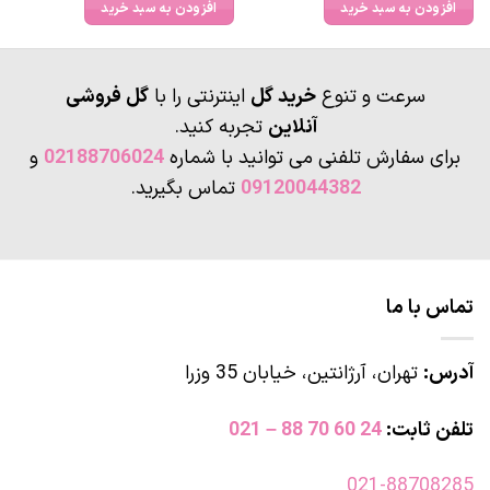
افزودن به سبد خرید
افزودن به سبد خرید
سرعت و تنوع
خرید گل
اینترنتی را با
گل فروشی
آنلاین
تجربه کنید.
برای سفارش تلفنی می توانید با شماره
02188706024
و
09120044382
تماس بگیرید.
تماس با ما
آدرس:
تهران، آرژانتین، خیابان 35 وزرا
تلفن ثابت:
24 60 70 88 – 021
021-88708285