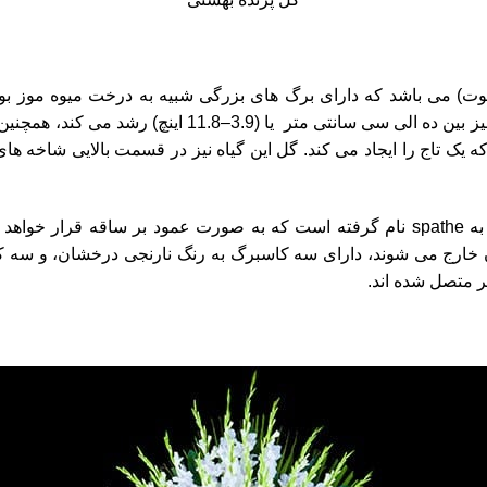
استرزیا به طول تقریبی دومتر یا (6.6 فوت) می باشد که دارای برگ های بزرگی شبیه به درخ
سانتی متر یا (9.8–27.6 اینچ) و عرض آن ها نیز بین ده الی
 یک تاج را ایجاد می کند. گل این گیاه نیز در قسمت بالایی شاخه ها
قسمت سختی که گل از آن خارج می شود به spathe نام گرفته است که به صورت عمود بر
ارج می شوند، دارای سه کاسبرگ به رنگ نارنجی درخشان، و سه کاسب
ر متصل شده اند.