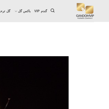
Ski
t
گندم VIP
باکس گل
گل ترحی
conten