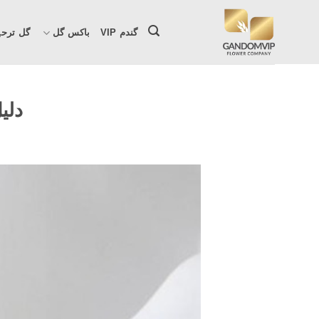
Ski
t
گندم VIP
باکس گل
گل ترحی
conten
دلی