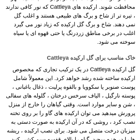
محافظت شوند. ارکیده های Cattleya که نور کافی ندارند
، تیره تر از شاخ و برگ های طبیعی هستند و اغلب گل
نمی دهند. شاخ و برگ گل ارکیده که زیاد نور می گیرد
اغلب در برخی مناطق زردرنگ یا حتی قهوه ای یا سیاه
سوخته می شود.
خاک مناسب برای گل ارکیده Cattleya
گل ارکیده Cattleya در یک ترکیب تجاری که مخصوص
ارکیده ساخته شده رشد خواهد کرد. این معمولاً شامل
پوست صنوبر یا سکوویا و بالقوه پرلیت ، ذغال باغبانی ،
پوسته نارگیل ، الیاف سرخس درختان ، گلوله های سفالی
، شن و سایر موارد است. وقتی گیاهان را خارج از منزل
پرورش میدهید می توان ارکیده های گاو را بر روی تخته
نصب کرد ، روشی که در آن ارکیده به صورت دستی به
میزبان درخت متصل می شود. برای نصب ارکیده ، ریشه
ها را در خزه بپیچید. گیاه را بالای قفسه سیم کشی کنید