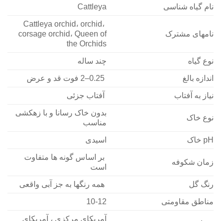
نام گیاه شناسی
Cattleya
Cattleya orchid، orchid،
نامهای مشترک
corsage orchid، Queen of
the Orchids
نوع گیاه
چند ساله
اندازه بالغ
0.25–2 فوت قد و عرض
نیاز به آفتاب
آفتاب جزئی
بدون خاک رسانا و با زهکشی
نوع خاک
مناسب
pH خاک
اسیدی
بر اساس گونه ها متفاوت
زمان شکوفه
است
رنگ گل
همه رنگها به جز آبی واقعی
مناطق مقاومتی
10-12
آمریکای مرکزی ، آمریکای