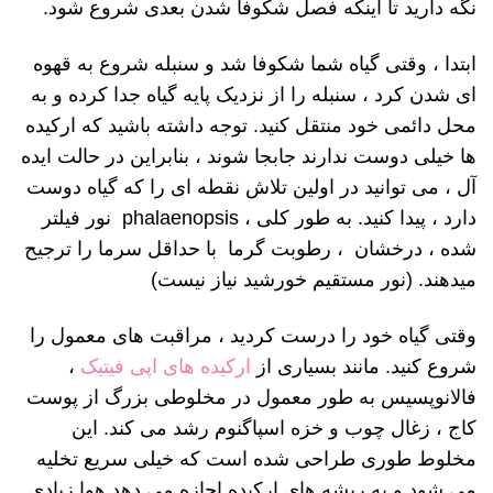
نگه دارید تا اینکه فصل شکوفا شدن بعدی شروع شود.
ابتدا ، وقتی گیاه شما شکوفا شد و سنبله شروع به قهوه
ای شدن کرد ، سنبله را از نزدیک پایه گیاه جدا کرده و به
محل دائمی خود منتقل کنید. توجه داشته باشید که ارکیده
ها خیلی دوست ندارند جابجا شوند ، بنابراین در حالت ایده
آل ، می توانید در اولین تلاش نقطه ای را که گیاه دوست
دارد ، پیدا کنید. به طور کلی ، phalaenopsis نور فیلتر
شده ، درخشان ، رطوبت گرما با حداقل سرما را ترجیح
میدهند. (نور مستقیم خورشید نیاز نیست)
وقتی گیاه خود را درست کردید ، مراقبت های معمول را
شروع کنید. مانند بسیاری از
ارکیده های اپی فیتیک
،
فالانوپسیس به طور معمول در مخلوطی بزرگ از پوست
کاج ، زغال چوب و خزه اسپاگنوم رشد می کند. این
مخلوط طوری طراحی شده است که خیلی سریع تخلیه
می شود و به ریشه های ارکیده اجازه می دهد هوا زیادی